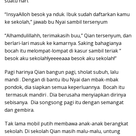
suatu hari.
“InsyaAlloh besok ya nduk. Ibuk sudah daftarkan kamu
ke sekolah,” jawab bu Nyai sambil tersenyum
“Alhamdulillahh, terimakasih buu,” Qian tersenyum, dan
berlari-lari masuk ke kamarnya. Saking bahagianya
bocah itu melompat-lompat di kasur sambil teriak “
besok aku sekolah!yeeeeaaa besok aku sekolah!”
Pagi harinya Qian bangun pagi, sholat subuh, lalu
mandi . Dengan di bantu ibu Nyai dan mbak-mbak
pondok, dia siapkan semua keperluannya. Bocah itu
termasuk mandiri . Dia berusaha menyiapkan dirinya
sebisanya. Dia songsong pagi itu dengan semangat
dan gembira.
Tak lama mobil putih membawa anak-anak berangkat
sekolah. Di sekolah Qian masih malu-malu, untung