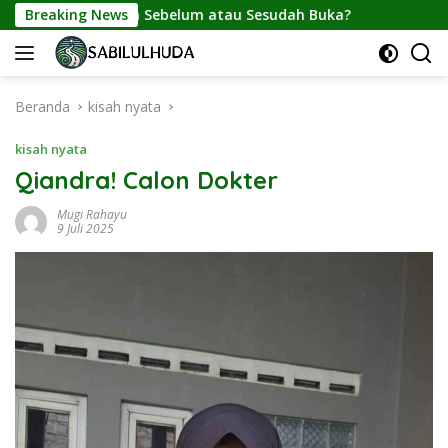
Langsung
ibaca Sebelum atau Sesudah Buka?
Breaking News
ke
konten
Beranda
kisah nyata
kisah nyata
Qiandra! Calon Dokter
Mugi Rahayu
9 Juli 2025