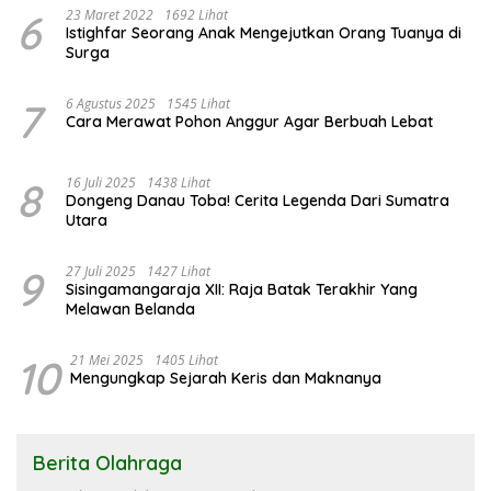
6
23 Maret 2022
1692 Lihat
Istighfar Seorang Anak Mengejutkan Orang Tuanya di
Surga
7
6 Agustus 2025
1545 Lihat
Cara Merawat Pohon Anggur Agar Berbuah Lebat
8
16 Juli 2025
1438 Lihat
Dongeng Danau Toba! Cerita Legenda Dari Sumatra
Utara
9
27 Juli 2025
1427 Lihat
Sisingamangaraja XII: Raja Batak Terakhir Yang
Melawan Belanda
10
21 Mei 2025
1405 Lihat
Mengungkap Sejarah Keris dan Maknanya
Berita Olahraga