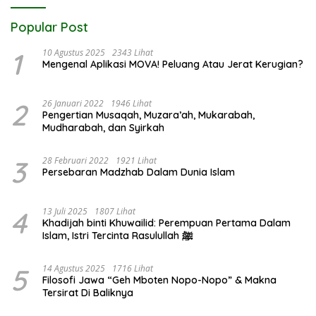
Popular Post
1
10 Agustus 2025
2343 Lihat
Mengenal Aplikasi MOVA! Peluang Atau Jerat Kerugian?
2
26 Januari 2022
1946 Lihat
Pengertian Musaqah, Muzara’ah, Mukarabah,
Mudharabah, dan Syirkah
3
28 Februari 2022
1921 Lihat
Persebaran Madzhab Dalam Dunia Islam
4
13 Juli 2025
1807 Lihat
Khadijah binti Khuwailid: Perempuan Pertama Dalam
Islam, Istri Tercinta Rasulullah ﷺ
5
14 Agustus 2025
1716 Lihat
Filosofi Jawa “Geh Mboten Nopo-Nopo” & Makna
Tersirat Di Baliknya