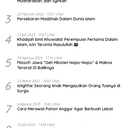
Mudharabah, dan Syirkah
3
28 Februari 2022
1921 Lihat
Persebaran Madzhab Dalam Dunia Islam
4
13 Juli 2025
1807 Lihat
Khadijah binti Khuwailid: Perempuan Pertama Dalam
Islam, Istri Tercinta Rasulullah ﷺ
5
14 Agustus 2025
1716 Lihat
Filosofi Jawa “Geh Mboten Nopo-Nopo” & Makna
Tersirat Di Baliknya
6
23 Maret 2022
1692 Lihat
Istighfar Seorang Anak Mengejutkan Orang Tuanya di
Surga
7
6 Agustus 2025
1545 Lihat
Cara Merawat Pohon Anggur Agar Berbuah Lebat
16 Juli 2025
1438 Lihat