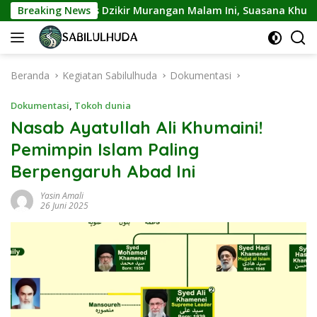
Langsung
Breaking News
Majelis Dzikir Murangan Malam Ini, Suasana Khusyuk Tera
ke
konten
Beranda
Kegiatan Sabilulhuda
Dokumentasi
Dokumentasi
,
Tokoh dunia
Nasab Ayatullah Ali Khumaini!
Pemimpin Islam Paling
Berpengaruh Abad Ini
Yasin Amali
26 Juni 2025