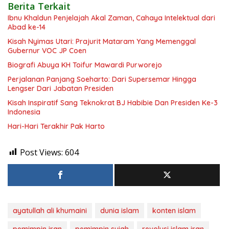
Berita Terkait
Ibnu Khaldun Penjelajah Akal Zaman, Cahaya Intelektual dari
Abad ke-14
Kisah Nyimas Utari: Prajurit Mataram Yang Memenggal
Gubernur VOC JP Coen
Biografi Abuya KH Toifur Mawardi Purworejo
Perjalanan Panjang Soeharto: Dari Supersemar Hingga
Lengser Dari Jabatan Presiden
Kisah Inspiratif Sang Teknokrat BJ Habibie Dan Presiden Ke-3
Indonesia
Hari-Hari Terakhir Pak Harto
Post Views:
604
ayatullah ali khumaini
dunia islam
konten islam
pemimpin iran
pemimpin syiah
revolusi islam iran