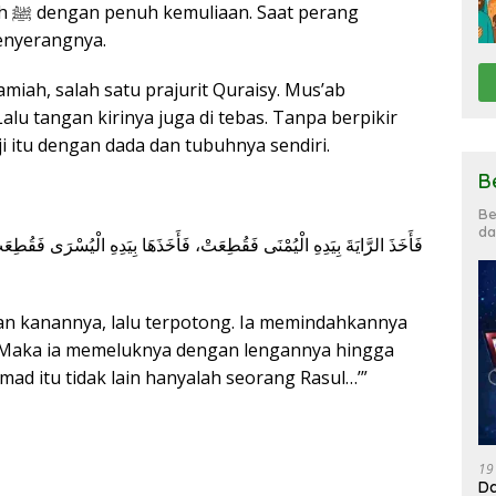
ang
enyerangnya.
miah, salah satu prajurit Quraisy. Mus’ab
alu tangan kirinya juga di tebas. Tanpa berpikir
 itu dengan dada dan tubuhnya sendiri.
B
Be
da
n kanannya, lalu terpotong. Ia memindahkannya
a. Maka ia memeluknya dengan lengannya hingga
d itu tidak lain hanyalah seorang Rasul…’”
19
Da