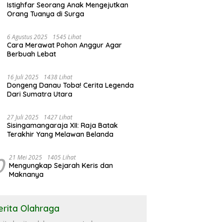
Istighfar Seorang Anak Mengejutkan
Orang Tuanya di Surga
6 Agustus 2025
1545 Lihat
Cara Merawat Pohon Anggur Agar
Berbuah Lebat
16 Juli 2025
1438 Lihat
Dongeng Danau Toba! Cerita Legenda
Dari Sumatra Utara
27 Juli 2025
1427 Lihat
Sisingamangaraja XII: Raja Batak
Terakhir Yang Melawan Belanda
0
21 Mei 2025
1405 Lihat
Mengungkap Sejarah Keris dan
Maknanya
erita Olahraga