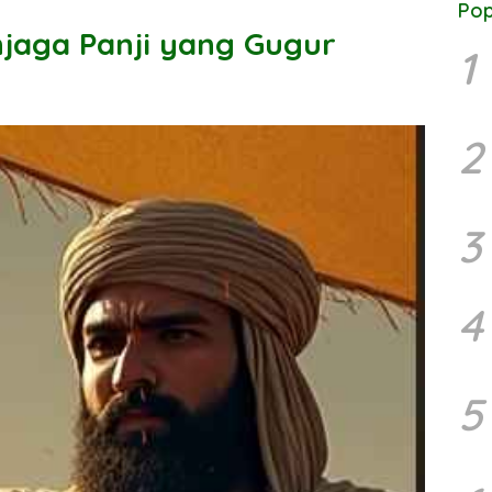
Pop
njaga Panji yang Gugur
1
2
3
4
5