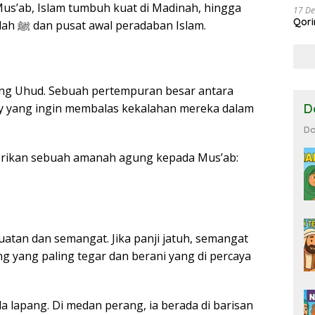
Mus’ab, Islam tumbuh kuat di Madinah, hingga
17 D
Qor
akhirnya menjadi tempat hijrah Rasulullah ﷺ dan pusat awal peradaban Islam.
rang Uhud. Sebuah pertempuran besar antara
y yang ingin membalas kekalahan mereka dalam
D
Do
uatan dan semangat. Jika panji jatuh, semangat
g yang paling tegar dan berani yang di percaya
 lapang. Di medan perang, ia berada di barisan