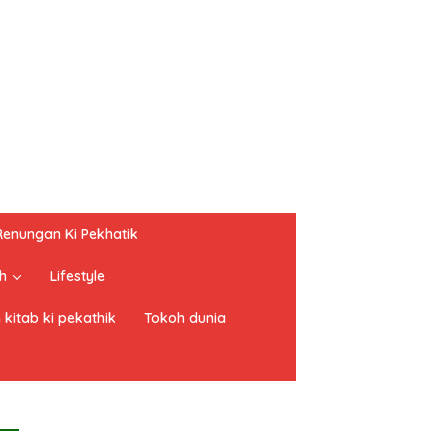
Renungan Ki Pekhatik
h
Lifestyle
 kitab ki pekathik
Tokoh dunia