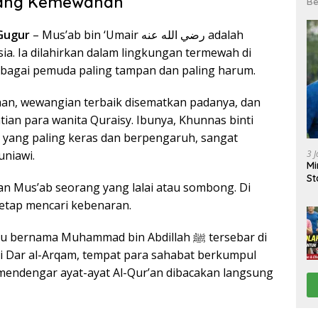
mang Kemewahan
Be
 Gugur
– Mus’ab bin ‘Umair رضي الله عنه adalah
ia. Ia dilahirkan dalam lingkungan termewah di
agai pemuda paling tampan dan paling harum.
man, wewangian terbaik disematkan padanya, dan
ian para wanita Quraisy. Ibunya, Khunnas binti
sy yang paling keras dan berpengaruh, sangat
3 
niawi.
Mi
St
n Mus’ab seorang yang lalai atau sombong. Di
tetap mencari kebenaran.
nama Muhammad bin Abdillah ﷺ tersebar di
 Dar al-Arqam, tempat para sahabat berkumpul