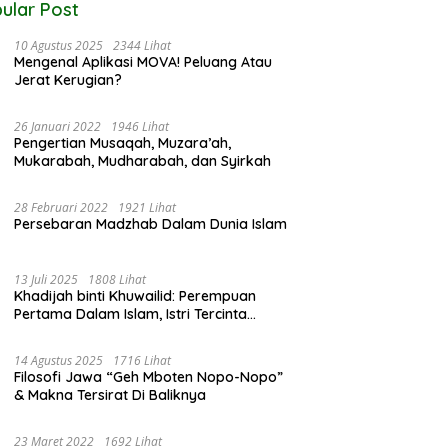
ular Post
10 Agustus 2025
2344 Lihat
Mengenal Aplikasi MOVA! Peluang Atau
Jerat Kerugian?
26 Januari 2022
1946 Lihat
Pengertian Musaqah, Muzara’ah,
Mukarabah, Mudharabah, dan Syirkah
28 Februari 2022
1921 Lihat
Persebaran Madzhab Dalam Dunia Islam
13 Juli 2025
1808 Lihat
Khadijah binti Khuwailid: Perempuan
Pertama Dalam Islam, Istri Tercinta
Rasulullah ﷺ
14 Agustus 2025
1716 Lihat
Filosofi Jawa “Geh Mboten Nopo-Nopo”
& Makna Tersirat Di Baliknya
23 Maret 2022
1692 Lihat