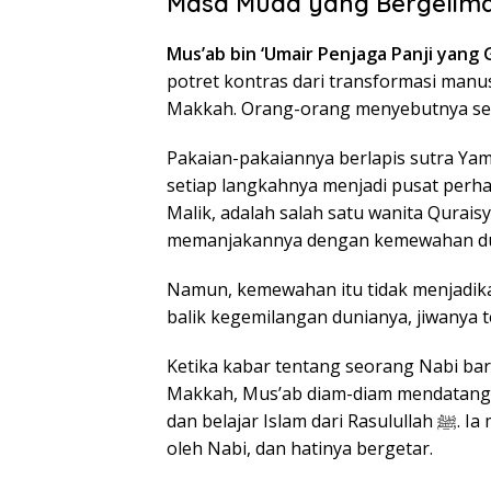
Masa Muda yang Bergeli
Mus’ab bin ‘Umair Penjaga Panji yang
potret kontras dari transformasi manus
Makkah. Orang-orang menyebutnya seb
Pakaian-pakaiannya berlapis sutra Ya
setiap langkahnya menjadi pusat perhat
Malik, adalah salah satu wanita Qurai
memanjakannya dengan kemewahan du
Namun, kemewahan itu tidak menjadika
balik kegemilangan dunianya, jiwanya 
Ketika kabar tentang seorang Nabi baru ber
Makkah, Mus’ab diam-diam mendatangi
dan belajar Islam dari Rasulullah ﷺ. Ia mendengar ayat-ayat Al-Qur’an dibacakan langsung
oleh Nabi, dan hatinya bergetar.