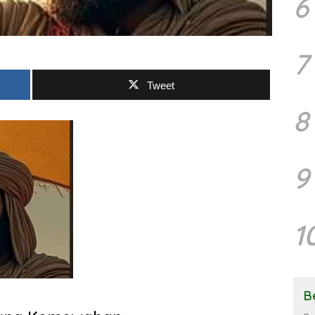
6
7
Tweet
8
9
1
B