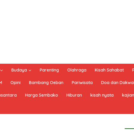
Budaya
Parenting
Olahraga
Kisah Sahabat
M
Opini
Bambang Oeban
Pariwisata
Doa dan Dakwa
santara
Harga Sembako
Hiburan
kisah nyata
kajian