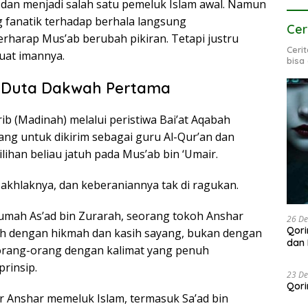
 dan menjadi salah satu pemeluk Islam awal. Namun
 fanatik terhadap berhala langsung
Cer
harap Mus’ab berubah pikiran. Tetapi justru
Ceri
kuat imannya.
bisa
i Duta Dakwah Pertama
ib (Madinah) melalui peristiwa Bai’at Aqabah
lihan beliau jatuh pada Mus’ab bin ‘Umair.
akhlaknya, dan keberaniannya tak di ragukan.
 rumah As’ad bin Zurarah, seorang tokoh Anshar
26 D
Qori
ah dengan hikmah dan kasih sayang, bukan dengan
dan 
orang-orang dengan kalimat yang penuh
prinsip.
23 D
Qori
 Anshar memeluk Islam, termasuk Sa’ad bin