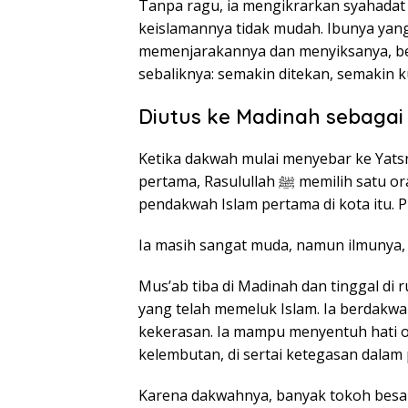
Tanpa ragu, ia mengikrarkan syahadat
keislamannya tidak mudah. Ibunya yang
memenjarakannya dan menyiksanya, ber
sebaliknya: semakin ditekan, semakin 
Diutus ke Madinah sebaga
Ketika dakwah mulai menyebar ke Yatsr
pertama, Rasulullah ﷺ memilih satu orang untuk dikirim sebagai guru Al-Qur’an dan
pendakwah Islam pertama di kota itu. Pi
Ia masih sangat muda, namun ilmunya, 
Mus’ab tiba di Madinah dan tinggal di
yang telah memeluk Islam. Ia berdakw
kekerasan. Ia mampu menyentuh hati 
kelembutan, di sertai ketegasan dalam 
Karena dakwahnya, banyak tokoh besar