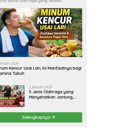
rita berita olah raga yang terbaru
Januari 2026
num Kencur Usai Lari, Ini Manfaatnya bagi
amina Tubuh
2 Januari 2026
5 Jenis Olahraga yang
Menyehatkan Jantung,
Simak Panduannya
Selengkapnya