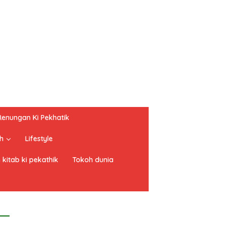
Renungan Ki Pekhatik
h
Lifestyle
 kitab ki pekathik
Tokoh dunia