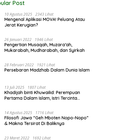
ular Post
10 Agustus 2025
2343 Lihat
Mengenal Aplikasi MOVA! Peluang Atau
Jerat Kerugian?
26 Januari 2022
1946 Lihat
Pengertian Musaqah, Muzara’ah,
Mukarabah, Mudharabah, dan Syirkah
28 Februari 2022
1921 Lihat
Persebaran Madzhab Dalam Dunia Islam
13 Juli 2025
1807 Lihat
Khadijah binti Khuwailid: Perempuan
Pertama Dalam Islam, Istri Tercinta
Rasulullah ﷺ
14 Agustus 2025
1716 Lihat
Filosofi Jawa “Geh Mboten Nopo-Nopo”
& Makna Tersirat Di Baliknya
23 Maret 2022
1692 Lihat