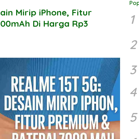
Pop
in Mirip iPhone, Fitur
1
000mAh Di Harga Rp3
2
3
4
5