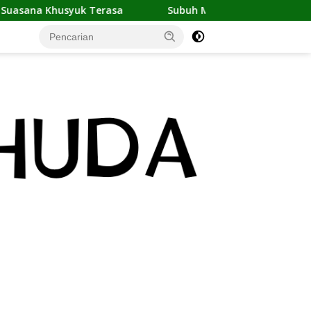
syuk Terasa
Subuh Masih Boleh Makan? Ini Fakta Imsak 