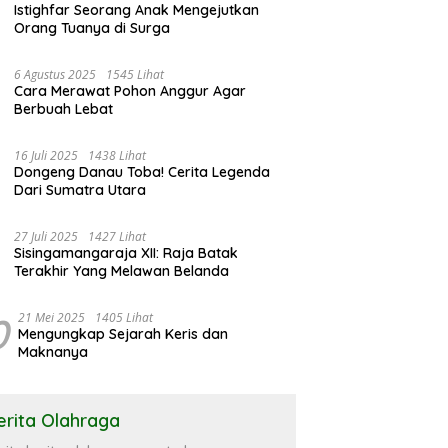
Istighfar Seorang Anak Mengejutkan
Orang Tuanya di Surga
6 Agustus 2025
1545 Lihat
Cara Merawat Pohon Anggur Agar
Berbuah Lebat
16 Juli 2025
1438 Lihat
Dongeng Danau Toba! Cerita Legenda
Dari Sumatra Utara
27 Juli 2025
1427 Lihat
Sisingamangaraja XII: Raja Batak
Terakhir Yang Melawan Belanda
0
21 Mei 2025
1405 Lihat
Mengungkap Sejarah Keris dan
Maknanya
erita Olahraga