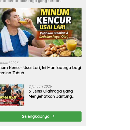
rita berita olah raga yang terbaru
Januari 2026
num Kencur Usai Lari, Ini Manfaatnya bagi
amina Tubuh
2 Januari 2026
5 Jenis Olahraga yang
Menyehatkan Jantung,
Simak Panduannya
Selengkapnya