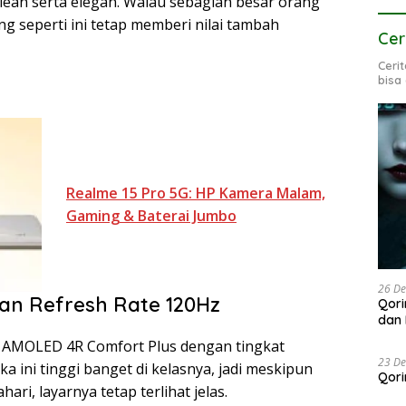
clean serta elegan. Walau sebagian besar orang
ing seperti ini tetap memberi nilai tambah
Cer
Ceri
bisa
Realme 15 Pro 5G: HP Kamera Malam,
Gaming & Baterai Jumbo
26 D
n Refresh Rate 120Hz
Qori
dan 
 AMOLED 4R Comfort Plus dengan tingkat
23 D
a ini tinggi banget di kelasnya, jadi meskipun
Qori
ri, layarnya tetap terlihat jelas.