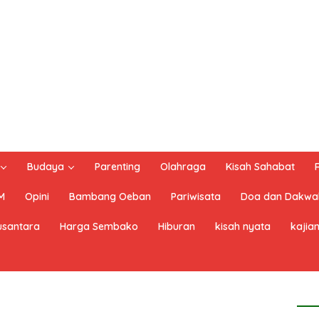
Budaya
Parenting
Olahraga
Kisah Sahabat
M
Opini
Bambang Oeban
Pariwisata
Doa dan Dakwa
santara
Harga Sembako
Hiburan
kisah nyata
kajian