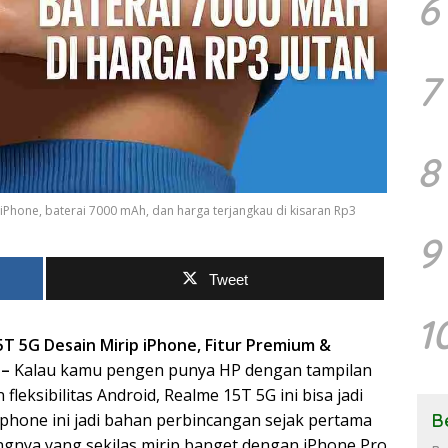
6
7
8
Phone, baterai 7000 mAh, dan harga terjangkau di kisaran Rp3
9
Tweet
1
5T 5G Desain Mirip iPhone, Fitur Premium &
 –
Kalau kamu pengen punya HP dengan tampilan
fleksibilitas Android, Realme 15T 5G ini bisa jadi
phone ini jadi bahan perbincangan sejak pertama
B
ngnya yang sekilas mirip banget dengan iPhone Pro