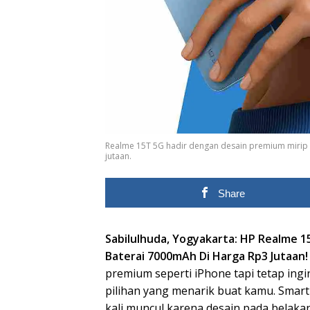
Realme 15T 5G hadir dengan desain premium mirip i
jutaan.
Share
Sabilulhuda, Yogyakarta: HP Realme 1
Baterai 7000mAh Di Harga Rp3 Jutaan!
premium seperti iPhone tapi tetap ingin 
pilihan yang menarik buat kamu. Smart
kali muncul karena desain pada belaka