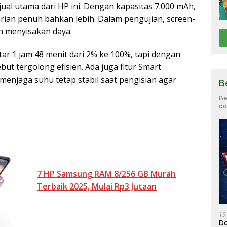
i jual utama dari HP ini. Dengan kapasitas 7.000 mAh,
ian penuh bahkan lebih. Dalam pengujian, screen-
h menyisakan daya.
r 1 jam 48 menit dari 2% ke 100%, tapi dengan
but tergolong efisien. Ada juga fitur Smart
njaga suhu tetap stabil saat pengisian agar
B
Be
da
7 HP Samsung RAM 8/256 GB Murah
Terbaik 2025, Mulai Rp3 Jutaan
19
Da