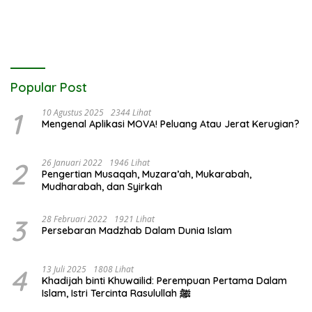
Popular Post
1
10 Agustus 2025
2344 Lihat
Mengenal Aplikasi MOVA! Peluang Atau Jerat Kerugian?
2
26 Januari 2022
1946 Lihat
Pengertian Musaqah, Muzara’ah, Mukarabah,
Mudharabah, dan Syirkah
3
28 Februari 2022
1921 Lihat
Persebaran Madzhab Dalam Dunia Islam
4
13 Juli 2025
1808 Lihat
Khadijah binti Khuwailid: Perempuan Pertama Dalam
Islam, Istri Tercinta Rasulullah ﷺ