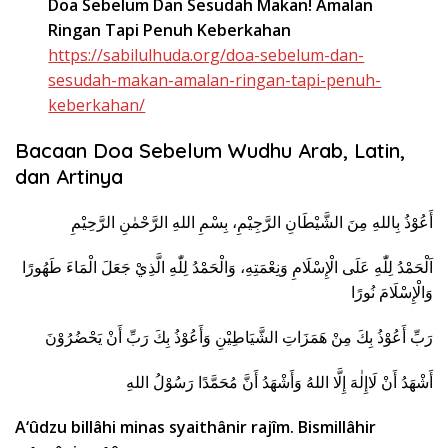
Doa Sebelum Dan Sesudah Makan! Amalan
Ringan Tapi Penuh Keberkahan
https://sabilulhuda.org/doa-sebelum-dan-
sesudah-makan-amalan-ringan-tapi-penuh-
keberkahan/
Bacaan Doa Sebelum Wudhu Arab, Latin,
dan Artinya
أَعُوْذُ بِاللهِ مِنَ الشَّيْطَانِ الرَّجِيْمِ، بِسْمِ اللهِ الرَّحْمٰنِ الرَّحِيْمِ
اَلْحَمْدُ لِلّٰهِ عَلَى الْإِسْلَامِ وَنِعْمَتِهِ، وَالْحَمْدُ لِلّٰهِ الَّذِيْ جَعَلَ الْمَاءَ طَهُورًا
وَالْإِسْلَامَ نُورًا
رَبِّ أَعُوْذُ بِكَ مِنْ هَمَزَاتِ الشَّيَاطِيْنِ وَأَعُوْذُ بِكَ رَبِّ أَنْ يَحْضُرُوْنَ
أَشْهَدُ أَنْ لَاإِلٰهَ إِلَّا اللهُ وَأَشْهَدُ أَنَّ مُحَمَّدًا رَسُوْلُ اللهِ
A‘ûdzu billâhi minas syaithânir rajîm. Bismillâhir