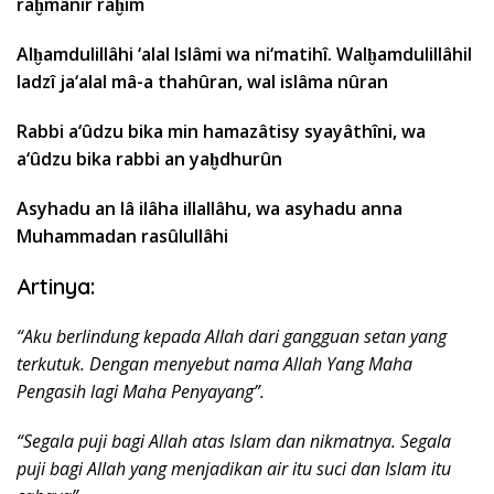
raḫmânir raḫîm
Alḫamdulillâhi ‘alal Islâmi wa ni‘matihî. Walḫamdulillâhil
ladzî ja‘alal mâ-a thahûran, wal islâma nûran
Rabbi a‘ûdzu bika min hamazâtisy syayâthîni, wa
a‘ûdzu bika rabbi an yaḫdhurûn
Asyhadu an lâ ilâha illallâhu, wa asyhadu anna
Muhammadan rasûlullâhi
Artinya:
“Aku berlindung kepada Allah dari gangguan setan yang
terkutuk. Dengan menyebut nama Allah Yang Maha
Pengasih lagi Maha Penyayang”.
“Segala puji bagi Allah atas Islam dan nikmatnya. Segala
puji bagi Allah yang menjadikan air itu suci dan Islam itu