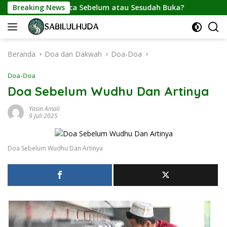
Langsung
Puasa Dibaca Sebelum atau Sesudah Buka?
Breaking News
ke
konten
Beranda
Doa dan Dakwah
Doa-Doa
Doa-Doa
Doa Sebelum Wudhu Dan Artinya
Yasin Amali
9 Juli 2025
Doa Sebelum Wudhu Dan Artinya