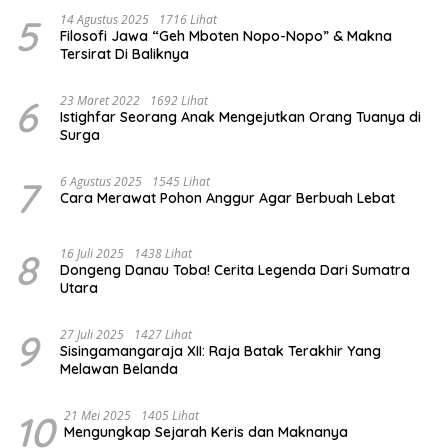
5
14 Agustus 2025
1716 Lihat
Filosofi Jawa “Geh Mboten Nopo-Nopo” & Makna
Tersirat Di Baliknya
6
23 Maret 2022
1692 Lihat
Istighfar Seorang Anak Mengejutkan Orang Tuanya di
Surga
7
6 Agustus 2025
1545 Lihat
Cara Merawat Pohon Anggur Agar Berbuah Lebat
8
16 Juli 2025
1438 Lihat
Dongeng Danau Toba! Cerita Legenda Dari Sumatra
Utara
9
27 Juli 2025
1427 Lihat
Sisingamangaraja XII: Raja Batak Terakhir Yang
Melawan Belanda
10
21 Mei 2025
1405 Lihat
Mengungkap Sejarah Keris dan Maknanya