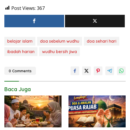
Post Views:
367
belajar islam
doa sebelum wudhu
doa sehari hari
ibadah harian
wudhu bersih jiwa
0 Comments
Baca Juga